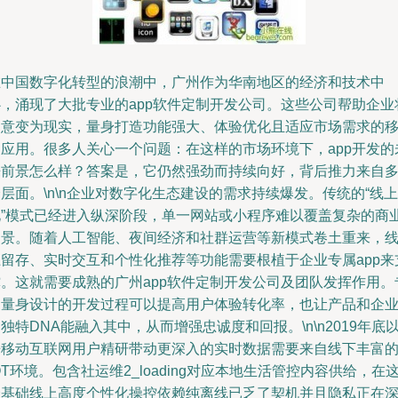
在中国数字化转型的浪潮中，广州作为华南地区的经济和技术中
心，涌现了大批专业的app软件定制开发公司。这些公司帮助企业
创意变为现实，量身打造功能强大、体验优化且适应市场需求的
动应用。很多人关心一个问题：在这样的市场环境下，app开发的
来前景怎么样？答案是，它仍然强劲而持续向好，背后推力来自
层面。\n\n企业对数字化生态建设的需求持续爆发。传统的“线上
化”模式已经进入纵深阶段，单一网站或小程序难以覆盖复杂的商
场景。随着人工智能、夜间经济和社群运营等新模式卷土重来，
上留存、实时交互和个性化推荐等功能需要根植于企业专属app来
撑。这就需要成熟的广州app软件定制开发公司及团队发挥作用。
门量身设计的开发过程可以提高用户体验转化率，也让产品和企
独特DNA能融入其中，从而增强忠诚度和回报。\n\n2019年底
来移动互联网用户精研带动更深入的实时数据需要来自线下丰富
OT环境。包含社运维2_loading对应本地生活管控内容供给，在
个基础线上高度个性化操控依赖纯离线已乏了契机并且隐私正在