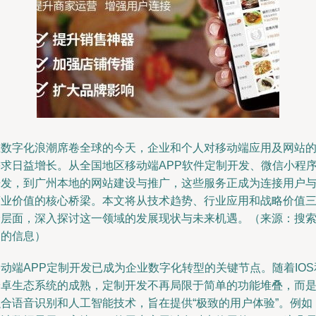
在数字化浪潮席卷全球的今天，企业和个人对移动端应用及网站
需求日益增长。从全国地区移动端APP软件定制开发、微信小程
开发，到广州本地的网站建设与推广，这些服务正成为连接用户
商业价值的核心桥梁。本文将从技术趋势、行业应用和战略价值
个层面，深入探讨这一领域的发展现状与未来机遇。（来源：搜
到的信息）
动端APP定制开发已成为企业数字化转型的关键节点。随着IOS
安卓生态系统的成熟，定制开发不再局限于简单的功能堆叠，而
融合语音识别和人工智能技术，旨在提供“极致的用户体验”。例如